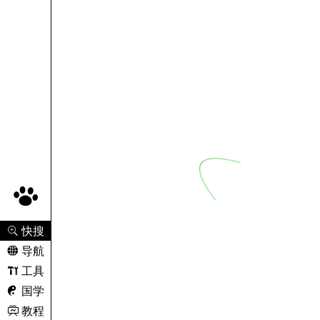
 快搜
 导航
 工具
 国学
 教程