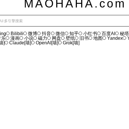
ing
Bilibili
微博
抖音
微信
知乎
小红书
百度AI
秘塔
音乐
漫画
小说
磁力
网盘
壁纸
旧书
地图
Yandex
墙]
Claude[墙]
OpenAI[墙]
Grok[墙]