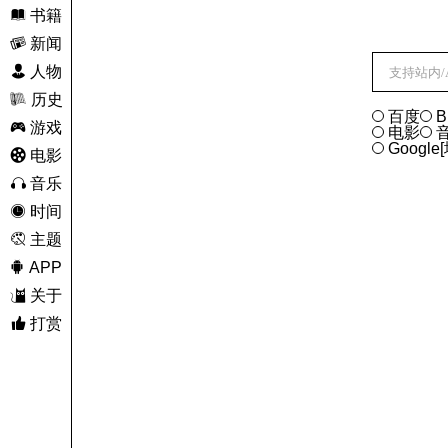
 书籍
 新闻
 人物
 历史
百度
B
 游戏
电影
Google[
 电影
 音乐
 时间
 主题
 APP
 关于
 打赏