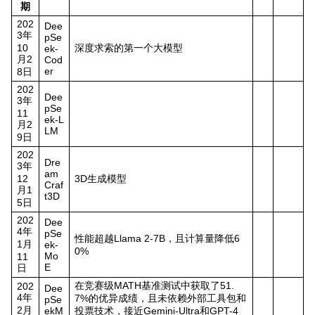
期
202
Dee
3年
pSe
10
深度求索的第一个大模型
ek-
月2
Cod
er
8日
202
Dee
3年
pSe
11
ek-L
月2
LM
9日
202
Dre
3年
am
12
3D生成模型
Craf
月1
t3D
5日
202
Dee
4年
pSe
性能超越Llama 2-7B，且计算量降低6
1月
ek-
0%
Mo
11
E
日
在竞赛级MATH基准测试中获取了51.
202
Dee
4年
7%的优异成绩，且未依赖外部工具包和
pSe
2月
ekM
投票技术，接近Gemini-Ultra和GPT-4