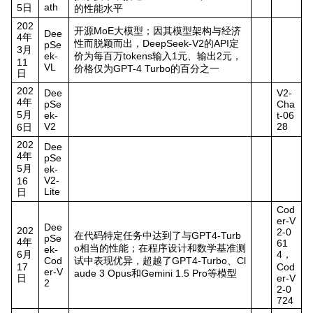
ath
5日
的性能水平
202
开源MoE大模型；因其模型架构与经济
Dee
4年
性而脱颖而出，DeepSeek-V2的API定
pSe
3月
ek-
价为每百万tokens输入1元、输出2元，
11
VL
价格仅为GPT-4 Turbo的百分之一
日
202
Dee
V2-
4年
pSe
Cha
5月
ek-
t-06
V2
28
6日
202
Dee
4年
pSe
5月
ek-
V2-
16
Lite
日
Cod
er-V
Dee
202
2-0
在代码特定任务中达到了与GPT4-Turb
pSe
4年
61
o相当的性能；在程序设计和数学基准测
ek-
6月
4，
Cod
试中表现优异，超越了GPT4-Turbo、Cl
17
Cod
er-V
aude 3 Opus和Gemini 1.5 Pro等模型
日
er-V
2
2-0
724