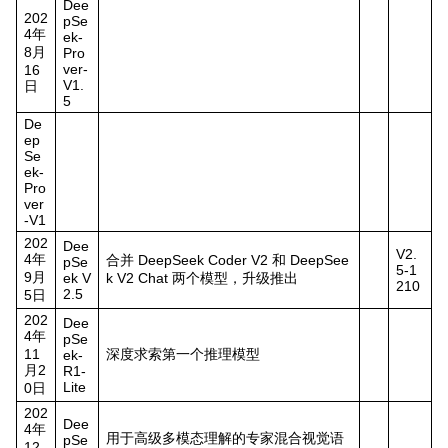
Dee
202
pSe
4年
ek-
8月
Pro
ver-
16
V1.
日
5
De
ep
Se
ek-
Pro
ver
-V1
202
Dee
V2.
4年
合并 DeepSeek Coder V2 和 DeepSee
pSe
5-1
9月
ek V
k V2 Chat 两个模型，升级推出
210
2.5
5日
202
Dee
4年
pSe
11
深度求索第一个推理模型
ek-
月2
R1-
Lite
0日
202
Dee
4年
用于高级多模态理解的专家混合视觉语
pSe
12