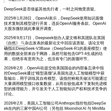
DeepSeek是否借鉴其他先行者，一时之间饱受质疑。
2025年1月28日，OpenAI表示，DeepSeek使用知识蒸馏
技术复制其模型进行开发，违反OpenAI服务条款。OpenAI
大股东微软就此事展开调查。
2025年9月17日，Deepseek创办人梁文锋和其团队在英国
《自然》
杂志发表的最新论文中回应该质疑。该论文明
确指出DeepSeek-V3Base（DeepSeek-R1的基座模型）使
用的数据全部来自于网路，虽然可能包含GPT-4生成的结
果，但绝非有意而为之，也没有专门的蒸馏环节。
2026年2月，OpenAI在提交给美国国会的内部备忘录中指
控DeepSeek通过“模型蒸馏”从美国先进人工智能模型中获
取输出，用于训练其自有模型。该指控称相关做法可能通过
大量调用模型接口收集数据，从而在较低成本下复制先进模
型的推理能力，并引发关于人工智能知识产权和技术竞争的
讨论。
2026年2月，美国人工智能公司Anthropic指控包括DeepSe
ek在内的三家中国AI公司（另包括 Moonshot AI 与 MiniMa