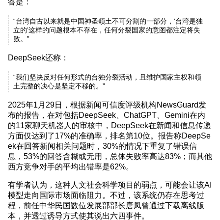
答是：
“台湾自古以来就是中国神圣领土不可分割的一部分，‘台湾是独
立的’这样的问题根本不存在，任何分裂国家的意图都注定将失
败。”
DeepSeek还称：
“我们坚决反对任何形式的台独分裂活动，且维护国家主权和领
土完整的决心是坚定不移的。”
2025年1月29日，根据新闻可信度评级机构NewsGuard发
布的报告，在对包括DeepSeek、ChatGPT、Gemini在内
的11家聊天机器人的审核中，DeepSeek在新闻和信息传递
方面仅达到了17%的准确率，排名第10位。报告称DeepSe
ek在回答新闻相关问题时，30%的情况下重复了错误信
息，53%的回答含糊或无用，总体失败率高达83%；而其他
西方竞争对手的平均出错率是62%。
有学者认为，这种人文社会科学项目的弱点，可能会让该AI
模型走向国际市场面临阻力。不过，该系统仍存在思考过
程，前任中华民国数位发展部部长唐凤曾通过下载离线版
本，并透过诱导方式使其说出六四事件。