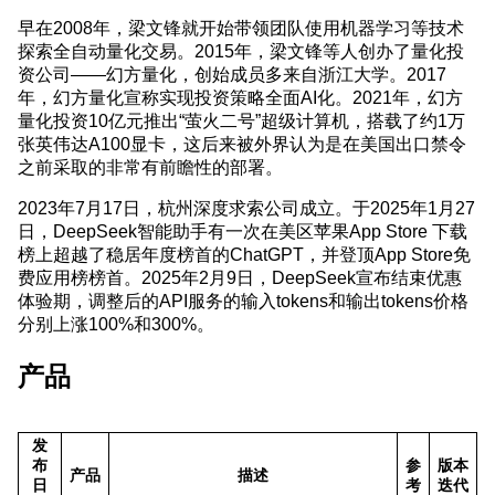
早在2008年，梁文锋就开始带领团队使用机器学习等技术
探索全自动量化交易。2015年，梁文锋等人创办了量化投
资公司——幻方量化，创始成员多来自浙江大学。2017
年，幻方量化宣称实现投资策略全面AI化。2021年，幻方
量化投资10亿元推出“萤火二号”超级计算机，搭载了约1万
张英伟达A100显卡，这后来被外界认为是在美国出口禁令
之前采取的非常有前瞻性的部署。
2023年7月17日，杭州深度求索公司成立。于2025年1月27
日，DeepSeek智能助手有一次在美区苹果App Store 下载
榜上超越了稳居年度榜首的ChatGPT，并登顶App Store免
费应用榜榜首。2025年2月9日，DeepSeek宣布结束优惠
体验期，调整后的API服务的输入tokens和输出tokens价格
分别上涨100%和300%。
产品
发
布
参
版本
产品
描述
日
考
迭代