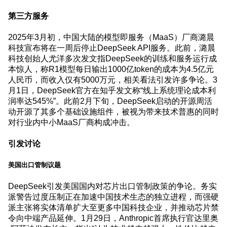
第三方服务
2025年3月初，中国大陆的模型即服务（MaaS）厂商潞晨
科技宣布将在一周后停止DeepSeek API服务。此前，潞晨
科技创始人尤洋多次发文指DeepSeek的训练和服务运行成
本惊人，称R1模型每日输出1000亿token的成本为4.5亿元
人民币，而收入仅有5000万元，相关看法引发许多争论。3
月1日，DeepSeek官方在知乎发文称“线上系统理论成本利
润率达545%”。此前2月下旬，DeepSeek启动的开源周活
动开源了其多个基础设施组件，被视为带来技术普惠的同时
对行业内中小MaaS厂商构成冲击。
引发讨论
美国出口管制议题
DeepSeek引发美国国内对芯片出口管制政策的争论。务实
派警告过度压制正在加速中国技术生态的独立进程，而强硬
派主张将实体清单扩大至更多中国科技企业，并推动芯片禁
令向中端产品延伸。1月29日，Anthropic首席执行官达里奥