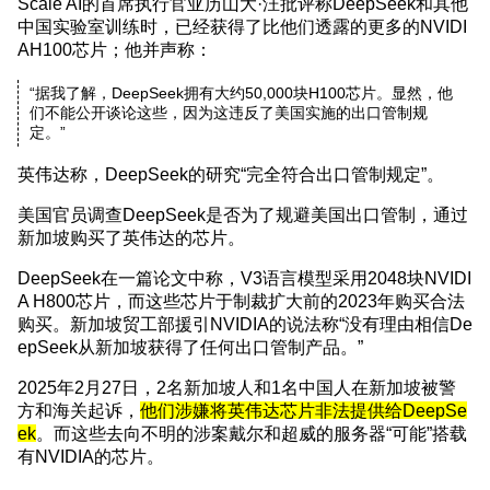
Scale AI的首席执行官亚历山大·汪批评称DeepSeek和其他
中国实验室训练时，已经获得了比他们透露的更多的NVIDI
AH100芯片；他并声称：
“据我了解，DeepSeek拥有大约50,000块H100芯片。显然，他
们不能公开谈论这些，因为这违反了美国实施的出口管制规
定。”
英伟达称，DeepSeek的研究“完全符合出口管制规定”。
美国官员调查DeepSeek是否为了规避美国出口管制，通过
新加坡购买了英伟达的芯片。
DeepSeek在一篇论文中称，V3语言模型采用2048块NVIDI
A H800芯片，而这些芯片于制裁扩大前的2023年购买合法
购买。新加坡贸工部援引NVIDIA的说法称“没有理由相信De
epSeek从新加坡获得了任何出口管制产品。”
2025年2月27日，2名新加坡人和1名中国人在新加坡被警
方和海关起诉，
他们涉嫌将英伟达芯片非法提供给DeepSe
ek
。而这些去向不明的涉案戴尔和超威的服务器“可能”搭载
有NVIDIA的芯片。