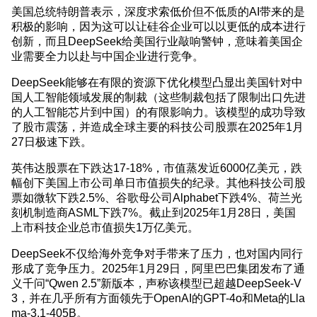
美国总统特朗普表示，深度求索低价但不低质的AI带来的是
积极的影响，因为这可以让硅谷企业可以以更低的成本进行
创新，而且DeepSeek给美国行业敲响警钟，意味着美国企
业需要全力以赴与中国企业进行竞争。
DeepSeek能够在有限的资源下优化模型凸显出美国针对中
国人工智能领域发展的制裁（这些制裁包括了限制出口先进
的人工智能芯片到中国）的有限影响力。该模型的成功导致
了股市震荡，并造成全球主要的科技公司股票在2025年1月
27日极速下跌。
英伟达股票在下跌达17-18%，市值蒸发近6000亿美元，跌
幅创下美国上市公司单日市值损失的纪录。其他科技公司股
票如微软下跌2.5%、谷歌母公司Alphabet下跌4%、荷兰光
刻机制造商ASML下跌7%。截止到2025年1月28日，美国
上市科技企业总市值损失1万亿美元。
DeepSeek不仅给海外竞争对手带来了压力，也对国内同行
形成了竞争压力。2025年1月29日，阿里巴巴集团发布了通
义千问“Qwen 2.5”新版本，声称该模型已超越DeepSeek-V
3，并在几乎所有方面领先于OpenAI的GPT-4o和Meta的Lla
ma-3.1-405B。