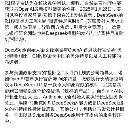
R1模型被认为在解决数学问题、编程、自然语言推理中能
获取与OpenAI最新模型媲美的性能。2025年1月26日，美
国风险投资家马克·安德里森在X上发帖表示，DeepSeek的
R1模型是人工智能的“斯普特尼克时刻”（苏联发射人类史上
第一颗人造卫星，导致西方焦虑，引发太空竞赛）。 德意
志银行研究团队也将Deepseek模型的发布与“斯普特尼克时
刻”相比较。
DeepSeek创始人梁文锋则被与OpenAI首席执行官萨姆·奥
尔特曼相比，CNN称梁为中国的奥尔特曼以及人工智能的
布道者。
参与美国政府支持的“星际之门计划”计划的公司领导人，诸
如OpenAI首席执行官萨姆·阿尔特曼、微软执行长纳德拉均
表示DeepSeek-R1是一款令人印象深刻的模型，尤其是考
虑到它能够以这个价格提供（这样的产品）。而Scale AI执
行长亚历山大·王、Anthropic联合创始人兼执行长达里奥·阿
莫迪、埃隆·马斯克则对DeepSeek的能力或是DeepSeek爆
火的可持续性持怀疑态度。其他公司，包括亚马逊云计算服
务、丰田以及Stripe则将DeepSeek用于其提供的服务程序
中。