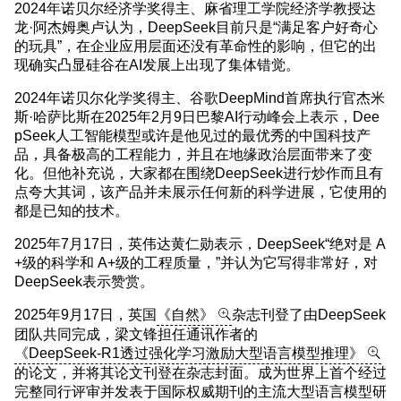
2024年诺贝尔经济学奖得主、麻省理工学院经济学教授达
龙·阿杰姆奥卢认为，DeepSeek目前只是“满足客户好奇心
的玩具”，在企业应用层面还没有革命性的影响，但它的出
现确实凸显硅谷在AI发展上出现了集体错觉。
2024年诺贝尔化学奖得主、谷歌DeepMind首席执行官杰米
斯·哈萨比斯在2025年2月9日巴黎AI行动峰会上表示，Dee
pSeek人工智能模型或许是他见过的最优秀的中国科技产
品，具备极高的工程能力，并且在地缘政治层面带来了变
化。但他补充说，大家都在围绕DeepSeek进行炒作而且有
点夸大其词，该产品并未展示任何新的科学进展，它使用的
都是已知的技术。
2025年7月17日，英伟达黄仁勋表示，DeepSeek“绝对是 A
+级的科学和 A+级的工程质量，”并认为它写得非常好，对
DeepSeek表示赞赏。
2025年9月17日，英国
《自然》
杂志刊登了由DeepSeek
团队共同完成，梁文锋担任通讯作者的
《DeepSeek-R1透过强化学习激励大型语言模型推理》
的论文，并将其论文刊登在杂志封面。成为世界上首个经过
完整同行评审并发表于国际权威期刊的主流大型语言模型研