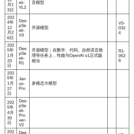
ek-
言模型
月1
VL2
3日
202
Dee
4年
V3-
pSe
12
开源模型
032
ek-
月2
4
V3
6日
202
Dee
5年
开源模型；在数学、代码、自然语言推
R1-
pSe
1月
理等任务上，性能与OpenAI o1正式版
052
ek-
8
20
相当
R1
日
202
5年
Jan
1月
多模态大模型
us-
Pro
27
日
Dee
202
pSe
5年
ek-
4月
Pro
30
ver-
日
V2
202
Dee