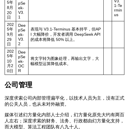
V3.
5年
pSe
1-Te
8月
ek-
rmin
V3.
20
us
1
日
202
Dee
5年
表现与 V3.1-Terminus 基本持平，但AP
pSe
9月
I 大幅降价，开发者调用 DeepSeek API
ek-
V3.
29
的成本将降低 50% 以上。
2
日
202
Dee
5年
pSe
将文字转为图象处理，再输出文字，大
10
ek-
幅模型运算降低成本。
月2
OC
R
0日
公司管理
深度求索公司内部管理扁平化，以技术人员为主，没有正式
的公关人员，也从未对外融资。
媒体引述幻方量化内部人士介绍，幻方量化原先大约有两百
人左右；深度求索的财务、法务、行政都由幻方量化支持，
而大模型、算法工程团队有八九十人。