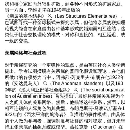
我和核心家庭向外辐射扩散，到各种不同形式的扩展家庭。
另一方面，李维史陀在1949年出版的
《亲属的基本结构》
（Les Structures Elementaires），
也试图寻找一种全球模式来探究亲属，但他将亲属的联姻理
论视为隐含在家庭借由各种基本形式的婚姻而相互连结，这
类似于社会交换理论的模式：对称和直接的、相互延迟、或
一般的交换。
亲属网络与社会过程
对于亲属研究的一个更弹性的观点，是由英国社会人类学所
提出。学者试图摆脱有关亲属的普同化假设和理论，在他们
所做出的各项努力当中，阿弗烈·芮克里夫-布朗在他1922年
的
《安达曼岛人》
（The Andaman Islanders）以及193
0年的
《澳大利亚部落社会组织》
（The social organizat
ion of Australian tribes）首先提出，最好将亲属关系视为个
人之间具体的关系网络。然后，他描述这些关系，然而，以
相互连锁的人际角色为其典型。布朗尼斯劳·马凌诺斯基在1
922年的
《西太平洋的航海者》
描述的事件模式，由具体
的个人做为参与者，强调制度与社群的相对稳定，但并未坚
持主张亲属的抽象系统或模型。葛拉克曼（Gluckman）在