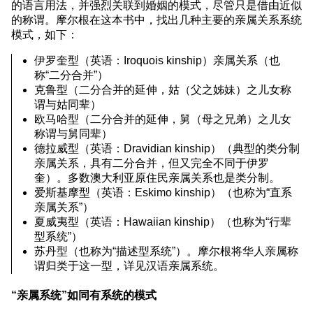
的语言用法，并强烈关联到婚姻的模式，尽管只是借由近似
的称谓。摩尔根在这本书中，找出几种主要的亲属关系系统
模式，如下：
伊罗奎型（英语：Iroquois kinship）亲属关系（也
称“二分合并”）
克鲁型（二分合并的延伸，姑（父之姊妹）之儿女称
谓与姑同辈）
欧马哈型（二分合并的延伸，舅（母之兄弟）之儿女
称谓与舅同辈）
德拉威型（英语：Dravidian kinship）（典型的类分制
亲属关系，具有二分合并，但又完全不同于伊罗
奎）。多数澳大利亚原住民亲属关系也是类分制。
爱斯基摩型（英语：Eskimo kinship）（也称为“直系
亲属关系”）
夏威夷型（英语：Hawaiian kinship）（也称为“行辈
型系统”）
苏丹型（也称为“描述型系统”）。摩尔根将华人亲属称
谓归类于这一型，详见汉语亲属系统。
“亲属系统”如同有系统的模式