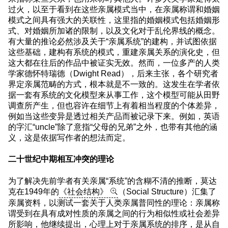
过火，以至于看到在这些亲属模式当中，在亲属称谓和婚姻
模式之间具有强大的关联性，这里指的婚姻模式包括婚姻形
式、对婚姻所加诸的限制，以及文化对于乱伦界线的概念。
有大量的推论必然涉及关于“亲属系统”的建构，并试图依据
这些基础，建构有系统的模式，重建亲属关系的演化史，但
这大都在往后的作品中被证实无效。然而，一位多产的人类
学家德怀特瑞德（Dwight Read），后来主张，各个研究者
界定亲属范畴的方式，根本就是不一致的。这发生在学者依
据一套有系统的文化模型来从事工作，这个模型可能从田野
调查所产生，但也容许在细节上有着相当程度的个体差异，
例如当这些变异是透过相关产品而被记录下来。例如，英语
的字汇“uncle”除了意指“父母的兄弟”之外，也带有其他的涵
义，这是依据写作者的想法而定。
二十世纪中期相互冲突的理论
为了解决先前学者有关亲属“系统”的含糊不清的推断，莫达
克在1949年的
《社会结构》
（Social Structure）汇集了
亲属资料，以测试一套关于人类亲属普同性的理论：亲属称
谓受到在具有成对性质的亲属之间的行为相似性或社会差异
所影响，他继续提出，心理上对于亲属系统的排序，是从自