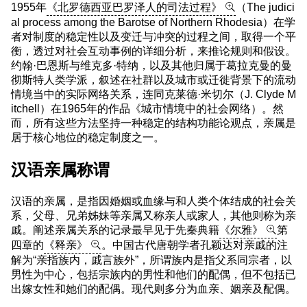
1955年
《北罗德西亚巴罗泽人的司法过程》
（The judici
al process among the Barotse of Northern Rhodesia）在学
者对制度的稳定性以及变迁与冲突的过程之间，取得一个平
衡，透过对社会互动事例的详细分析，来推论规则和假设。
约翰·巴恩斯与维克多·特纳，以及其他归属于葛拉克曼的曼
彻斯特人类学派，叙述在社群以及城市或迁徙背景下的流动
情境当中的实际网络关系，连同克莱德·米切尔（J. Clyde M
itchell）在1965年的作品《城市情境中的社会网络）。然
而，所有这些方法坚持一种稳定的结构功能论观点，亲属是
居于核心地位的稳定制度之一。
汉语亲属称谓
汉语的亲属，是指因婚姻或血缘与和人类个体结成的社会关
系，父母、兄弟姊妹等亲属又称亲人或家人，其他则称为亲
戚。阐述亲属关系的记录最早见于先秦典籍
《尔雅》
第
四章的
《释亲》
。中国古代唐朝学者孔颖达对亲戚的注
解为“亲指族内，戚言族外”，所谓族内是指父系同宗者，以
男性为中心，包括宗族内的男性和他们的配偶，但不包括已
出嫁女性和她们的配偶。现代则多分为血亲、姻亲及配偶。