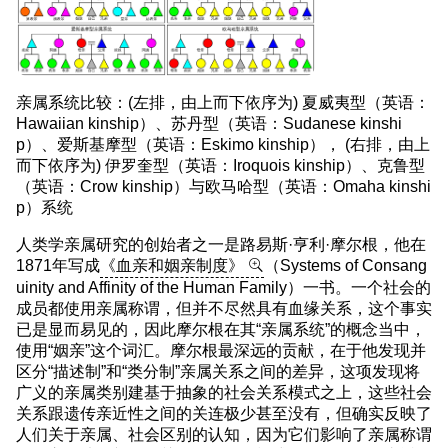
亲属系统比较：(左排，由上而下依序为) 夏威夷型（英语：
Hawaiian kinship）、苏丹型（英语：Sudanese kinshi
p）、爱斯基摩型（英语：Eskimo kinship）， (右排，由上
而下依序为) 伊罗奎型（英语：Iroquois kinship）、克鲁型
（英语：Crow kinship）与欧马哈型（英语：Omaha kinshi
p）系统
人类学亲属研究的创始者之一是路易斯·亨利·摩尔根，他在
1871年写成
《血亲和姻亲制度》
（Systems of Consang
uinity and Affinity of the Human Family）一书。一个社会的
成员都使用亲属称谓，但并不尽然具有血缘关系，这个事实
已是显而易见的，因此摩尔根在其“亲属系统”的概念当中，
使用“姻亲”这个词汇。摩尔根最深远的贡献，在于他发现并
区分“描述制”和“类分制”亲属关系之间的差异，这项发现将
广义的亲属类别建基于抽象的社会关系模式之上，这些社会
关系跟遗传亲近性之间的关连极少甚至没有，但确实反映了
人们关于亲属、社会区别的认知，因为它们影响了亲属称谓