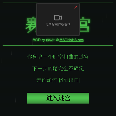
×
- 逃 离 -
赛博迷宫
点击启用体感控制
MOD by 猫站长 @
MAOHAHA.com
你身陷一个时空扭曲的迷宫
下一步的路完全不确定
无论如何 找到出口
|
进入迷宫