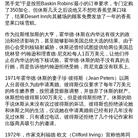
黑手党”于是按照Baskin Robins'最小的订单要求，专门定购
了350加仑。但休斯几天之后说他又不想吃香蕉坚果口味
了，结果Desert Inn向其赌场的顾客免费发放了一年的香蕉
坚果口味雪糕。
作为拉斯维加斯的大亨，霍华德·休斯在内华达有很大的政
治和经济影响力，甚至能够影响美国总统大选的结果。由于
担心会受到核辐射威胁，休斯还曾经试图提供给两位美国总
统林登·约翰逊和理查德·尼克松每人1百万美元，让他们停
止在内华达的地下核试验。霍华德·休斯的助手没有真的去
行贿，而是告诉他约翰逊拒绝受贿，而尼克森没有联系上。
1971年霍华德·休斯的妻子珍·彼得斯（Jean Peters）以两
人分居很久为由申请离婚。彼得斯仅仅要求了每年7万美元
的终生赡养费，按照通货膨胀调整，并放弃了休斯的财产。
休斯想给彼得斯100万美元，但是彼得斯拒绝了。休斯的助
手说休斯从来没有说过彼得斯的坏话。彼得斯也拒绝谈论她
和休斯之间的生活，仅说她在申请离婚前已经有好几年没有
见过休斯，只有通过电话。彼得斯还拒绝了几个传记作家和
出版商具吸引力的邀请。
1972年，作家克利福德·欧文（Clifford Irving）宣称他将同