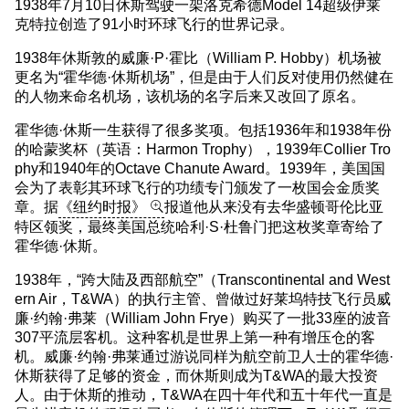
1938年7月10日休斯驾驶一架洛克希德Model 14超级伊莱
克特拉创造了91小时环球飞行的世界记录。
1938年休斯敦的威廉·P·霍比（William P. Hobby）机场被
更名为“霍华德·休斯机场”，但是由于人们反对使用仍然健在
的人物来命名机场，该机场的名字后来又改回了原名。
霍华德·休斯一生获得了很多奖项。包括1936年和1938年份
的哈蒙奖杯（英语：Harmon Trophy），1939年Collier Tro
phy和1940年的Octave Chanute Award。1939年，美国国
会为了表彰其环球飞行的功绩专门颁发了一枚国会金质奖
章。据
《纽约时报》
报道他从来没有去华盛顿哥伦比亚
特区领奖，最终美国总统哈利·S·杜鲁门把这枚奖章寄给了
霍华德·休斯。
1938年，“跨大陆及西部航空”（Transcontinental and West
ern Air，T&WA）的执行主管、曾做过好莱坞特技飞行员威
廉·约翰·弗莱（William John Frye）购买了一批33座的波音
307平流层客机。这种客机是世界上第一种有增压仓的客
机。威廉·约翰·弗莱通过游说同样为航空前卫人士的霍华德·
休斯获得了足够的资金，而休斯则成为T&WA的最大投资
人。由于休斯的推动，T&WA在四十年代和五十年代一直是