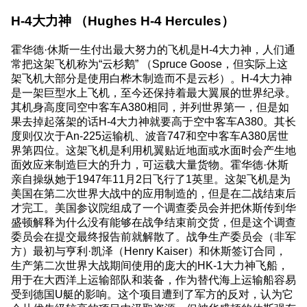
H-4大力神 （Hughes H-4 Hercules）
霍华德·休斯一生付出最大努力的飞机是H-4大力神，人们通
常把这架飞机称为“云杉鹅” （Spruce Goose，但实际上这
架飞机大部分是使用白桦木制造而不是云杉）。H-4大力神
是一架巨型水上飞机，至今还保持着最大翼展的世界纪录。
其机身高度同空中客车A380相同，并列世界第一，但是如
果去掉起落架的话H-4大力神就要高于空中客车A380。其长
度则仅次于An-225运输机、波音747和空中客车A380居世
界第四位。这架飞机是利用机翼贴近地面或水面时会产生地
面效应来制造巨大的升力，可运载大量货物。霍华德·休斯
亲自操纵她于1947年11月2日飞行了1英里。这架飞机是为
美国在第二次世界大战中的应用制造的，但是在二战结束后
才完工。美国参议院组成了一个调查委员会并把休斯传到华
盛顿解释为什么没有能够在战争结束前交货，但是这个调查
委员会在提交最终报告前就解散了。战争生产委员会（非军
方）最初与亨利·凯泽（Henry Kaiser）和休斯签订合同，
生产第二次世界大战期间使用的庞大的HK-1大力神飞船，
用于在大西洋上运输部队和装备，作为替代海上运输船容易
受到德国U艇的影响。这个项目遭到了军方的反对，认为它