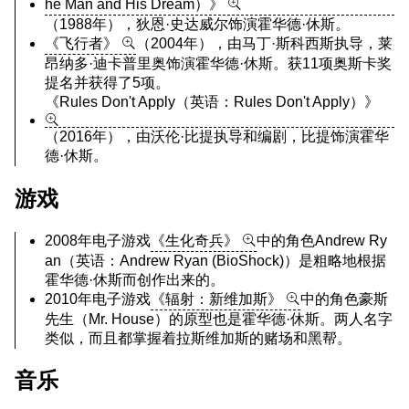
he Man and His Dream）》
（1988年），狄恩·史达威尔饰演霍华德·休斯。
《飞行者》
（2004年），由马丁·斯科西斯执导，莱
昂纳多·迪卡普里奥饰演霍华德·休斯。获11项奥斯卡奖
提名并获得了5项。
《Rules Don't Apply（英语：Rules Don't Apply）》
（2016年），由沃伦·比提执导和编剧，比提饰演霍华
德·休斯。
游戏
2008年电子游戏
《生化奇兵》
中的角色Andrew Ry
an（英语：Andrew Ryan (BioShock)）是粗略地根据
霍华德·休斯而创作出来的。
2010年电子游戏
《辐射：新维加斯》
中的角色豪斯
先生（Mr. House）的原型也是霍华德·休斯。两人名字
类似，而且都掌握着拉斯维加斯的赌场和黑帮。
音乐