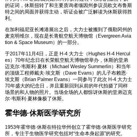
的证词，休斯扭转了和主要质询者缅因州参议员欧文布鲁斯
特之间的局面并获得主动，听证会被广泛解读为休斯获得胜
利。
在加利福尼亚长滩港展出之后，大力士被搬到了俄勒冈州的
麦克明维尔，现在是长青航空航天博物馆（Evergreen Avia
tion & Space Museum）的一部分。
于2017年11月4日，正是 H-4 大力士（Hughes H-4 Hercul
es）70年纪念日在长荣航空航天博物馆举办，休斯的堂弟
迈克尔·韦斯利·夏林（Michael Wesley Summerlin）和当年
的顶级工程师戴夫·埃文斯（Dave Evans）的儿子布赖恩·
埃文斯（Brian Palmer Evans）一同参与了此次 H-4 大力士
70年盛大的纪念日，并且重新回到从前的年代拍摄了同样
场景的和人物的照片。当场全场的人都惊讶休斯的堂弟迈克
尔·韦斯利·夏林像极了休斯。
霍华德·休斯医学研究所
1953年霍华德·休斯在特拉华州创立了霍华德·休斯医学研究
所，专注于生物医学研究包括对“生命本身起源”的研究。