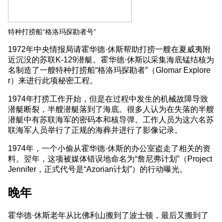
特种打捞船“格洛玛探勘者号”
1972年中央情报局请霍华德·休斯帮助打捞一艘在夏威夷附
近沉没的苏联K-129潜艇。霍华德·休斯以采集海底锰结核为
名制造了一艘特种打捞船“格洛玛探勘者”（Glomar Explore
r）来进行此项秘密工程。
1974年打捞工作开始，但是在过程中发生的机械故障导致
潜艇断裂，半艘潜艇落到了海底。很多人认为在失落的半艘
潜艇中有苏联海军的密码本和核导弹。工作人员为这六名苏
联海军人员举行了正规的海葬并进行了影像记录。
1974年，一个小偷从霍华德·休斯的办公室盗走了相关的资
料。翌年，这项被媒体错误地命名为“詹尼弗计划”（Project
Jennifer，正式代号是“Azorian计划”）的行动曝光。
晚年
霍华德·休斯老年从比佛利山搬到了波士顿，最后又搬到了