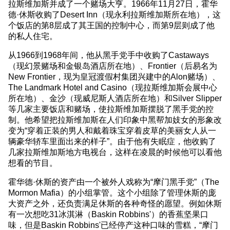
拉斯维加斯并成了一个赌场大亨。1966年11月27日，霍华
德·休斯收购了Desert Inn（现永利拉斯维加斯所在地），这
个饭店的第8层成了其王国的控制中心，而第9层则成了他
的私人住宅。
从1966到1968年间，他从黑手党手中收购了Castaways
（现幻景赌场和金银岛酒店所在地）、Frontier（后易名为
New Frontier，现为皇冠渡假村集团兴建中的Alon赌场）、
The Landmark Hotel and Casino（现拉斯维加斯会展中心
所在地）、金沙（现威尼斯人酒店所在地）和Silver Slipper
等几家主要饭店和赌场，使拉斯维加斯摆脱了黑手党的控
制。他希望把拉斯维加斯在人们印象中黑帮加妓女的形象改
变为“穿着正装的男人和戴着珠宝穿着皮草的美丽女人从一
辆豪华轿车里面出来的样子”。由于他有失眠症，他收购了
几家拉斯维加斯地方电视台，这样在凌晨的时候他可以看他
想看的节目。
霍华德·休斯的资产由一个被外人戏称为“摩门黑手党”（The
Mormon Mafia）的小组掌管。这个小组除了管理休斯的庞
大资产之外，还负责满足休斯的各种奇怪的愿望。例如休斯
有一次想吃31冰淇淋（Baskin Robbins'）的香蕉坚果口
味，但是Baskin Robbins'已经停产这种口味的雪糕，“摩门