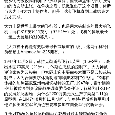
会从优先级较高的项目中汲取资源，但被华盛顿的休斯强有
力的盟友所主张。在争执之后，凯撒退出了这个项目，休斯
当选为H-4大力士制作者。但是，这架飞机直到二战结束之
后才完成。
大力士是世界上最大的飞行器，也是用木头制造的最大的飞
机，而在319英尺11英寸（97.51米）处，飞机的翼展最长
（第二大翼展约310英尺）。
（大力神不再是有史以来最长或最重的飞机，这两个称号目
前都是由Antonov An-225拥有。）
1947年11月2日，赫拉克勒斯号飞行1英里（1.6公里），高
出水面70英尺（21米），休斯在飞机的控制下。大力神被
评论家称为云杉鹅，但实际上它主要由桦木而不是云杉或铝
制成，因为合同要求休斯制造“非战略材料”的飞机。它建在
休斯的加利福尼亚州韦斯切斯特的工厂. 1947年，霍华德德
·休斯被传唤到参议院战争调查委员会作证，解释为什么H-4
的发展如此困难，为什么2200万美元只生产了两架F-11的
原型机. 在1947年8月和11月期间，艾略特·罗斯福将军和其
他许多美国空军官员也被要求参加在国会举行的听证会。
作为对TWA的路线奖励和辩方获得过程中渎职的激烈争议