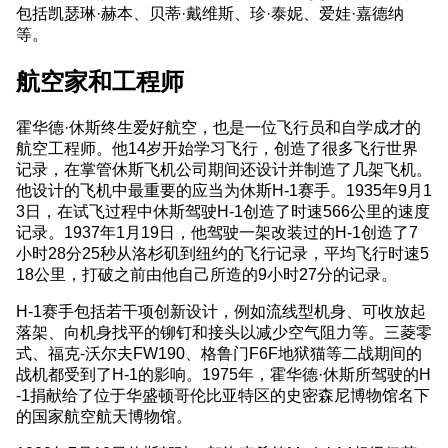
包括凯瑟琳·赫本、贝蒂·戴维斯、珍·泰妮、爱娃·嘉德纳
等。
航空家和工程师
霍华德·休斯终生爱好航空，也是一位飞行员和自学成才的
航空工程师。他14岁开始学习飞行，创造了很多飞行世界
记录，在掌管休斯飞机公司期间还设计并制造了几架飞机。
他设计的飞机中最重要的应当为休斯H-1赛手。1935年9月1
3日，在试飞过程中休斯驾驶H-1创造了时速566公里的速度
记录。1937年1月19日，他驾驶一架改装过的H-1创造了7
小时28分25秒从洛杉矶到纽约的飞行记录，平均飞行时速5
18公里，打破之前由他自己所造的9小时27分的记录。
H-1赛手包括若干项创新设计，例如流线型机身、可收放起
落架、向机身找平的铆钉和接头以减少空气阻力等。三菱零
式、福克-沃尔夫FW190、格鲁门F6F地狱猫等二战期间的
战机都受到了H-1的影响。1975年，霍华德·休斯所驾驶的H
-1捐献给了位于华盛顿哥伦比亚特区的史密森尼博物馆名下
的国家航空航天博物馆。