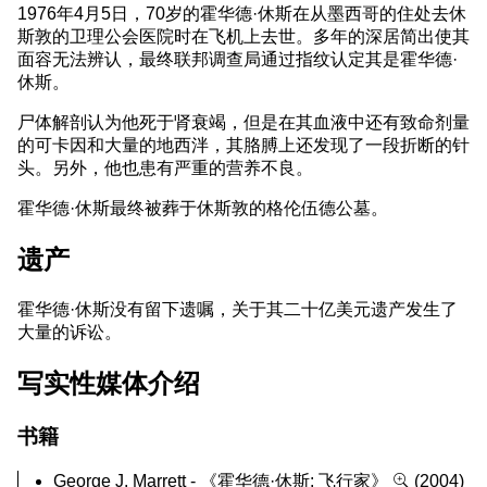
1976年4月5日，70岁的霍华德·休斯在从墨西哥的住处去休
斯敦的卫理公会医院时在飞机上去世。多年的深居简出使其
面容无法辨认，最终联邦调查局通过指纹认定其是霍华德·
休斯。
尸体解剖认为他死于肾衰竭，但是在其血液中还有致命剂量
的可卡因和大量的地西泮，其胳膊上还发现了一段折断的针
头。另外，他也患有严重的营养不良。
霍华德·休斯最终被葬于休斯敦的格伦伍德公墓。
遗产
霍华德·休斯没有留下遗嘱，关于其二十亿美元遗产发生了
大量的诉讼。
写实性媒体介绍
书籍
George J. Marrett -
《霍华德·休斯: 飞行家》
(2004)