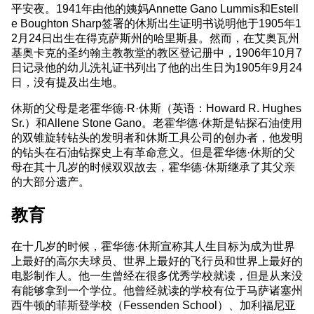
平安夜。1941年由他的姨妈Annette Gano Lummis和Estell
e Boughton Sharp签署的休斯出生证明书说明他于1905年1
2月24日出生在得克萨斯州的哈里斯县。然而，在艾奥瓦州
基奥卡克的圣约翰主教教堂的教区登记册中，1906年10月7
日记录他的幼儿洗礼证书列出了他的出生日为1905年9月24
日，没有提及出生地。
休斯的父母是老霍华德·R·休斯（英语：Howard R. Hughes
Sr.）和Allene Stone Gano。老霍华德·休斯是钻探石油使用
的双锥旋转钻头的发明者和休斯工具公司的创办者，他发明
的钻头在石油钻探史上有革命意义。但是霍华德·休斯的父
母在其十几岁的时候双双故去，霍华德·休斯继承了其父亲
的大部分遗产。
教育
在十几岁的时候，霍华德·休斯宣称其人生目标为成为世界
上最好的高尔夫球员、世界上最好的飞行员和世界上最好的
电影制作人。他一生曾经在很多优秀学校就读，但是从来没
有能够拿到一个学位。他曾经就读的学校有位于马萨诸塞州
西牛顿的菲斯登学校（Fessenden School）、加利福尼亚