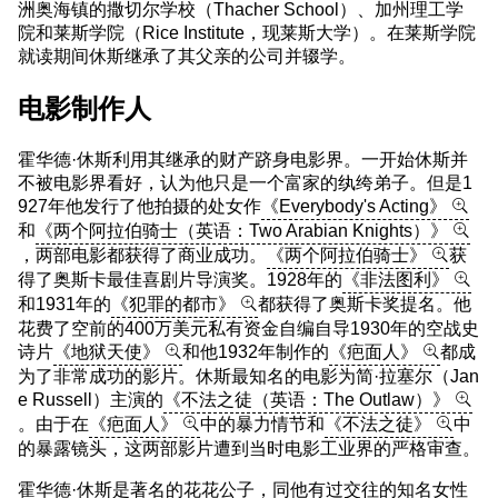
洲奥海镇的撒切尔学校（Thacher School）、加州理工学
院和莱斯学院（Rice Institute，现莱斯大学）。在莱斯学院
就读期间休斯继承了其父亲的公司并辍学。
电影制作人
霍华德·休斯利用其继承的财产跻身电影界。一开始休斯并
不被电影界看好，认为他只是一个富家的纨绔弟子。但是1
927年他发行了他拍摄的处女作
《Everybody's Acting》
和
《两个阿拉伯骑士（英语：Two Arabian Knights）》
，两部电影都获得了商业成功。
《两个阿拉伯骑士》
获
得了奥斯卡最佳喜剧片导演奖。1928年的
《非法图利》
和1931年的
《犯罪的都市》
都获得了奥斯卡奖提名。他
花费了空前的400万美元私有资金自编自导1930年的空战史
诗片
《地狱天使》
和他1932年制作的
《疤面人》
都成
为了非常成功的影片。休斯最知名的电影为简·拉塞尔（Jan
e Russell）主演的
《不法之徒（英语：The Outlaw）》
。由于在
《疤面人》
中的暴力情节和
《不法之徒》
中
的暴露镜头，这两部影片遭到当时电影工业界的严格审查。
霍华德·休斯是著名的花花公子，同他有过交往的知名女性