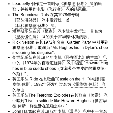
Leadbelly 创作过一首叫做
《霍华德·休斯》
的民
歌，并被用作电影
《飞行者》
的结尾曲。
The Boomtown Rats 在其1978年专辑
《部队滋补品》
中发行过一首
《我和霍华德·休斯》
。
堪萨斯乐队在其
《极点》
专辑中发行过一首名为
《壁橱慢性病》
的关于霍华德·休斯的歌。
Rick Nelson 在其1972年名曲 "Garden Party"中引用到
霍华德·休斯，歌词为 "Mr. Hughes hid in Dylan's shoe
s wearing his disguise".
创世纪乐队在其1974年专辑
《卧在百老汇的羊羔》
中的
《1974年的百老汇旋律》
中唱道 "Howard Hug
hes in blue suede shoes（穿着蓝色羊皮鞋的霍华德·
休斯）" 。
英国乐队 Ride 在其歌曲"Castle on the Hill"中提到霍
华德·休斯，1992年还发行过名为
《霍华德·休斯》
的单曲.
英国乐队The Teardrop Explodes在其歌曲
《奖赏》
中唱到"Live in solitude like Howard Hughes（像霍华
德·休斯一样生活在孤独之中）".
John Hartford在其1972年专辑
《晨号》
中有一首名