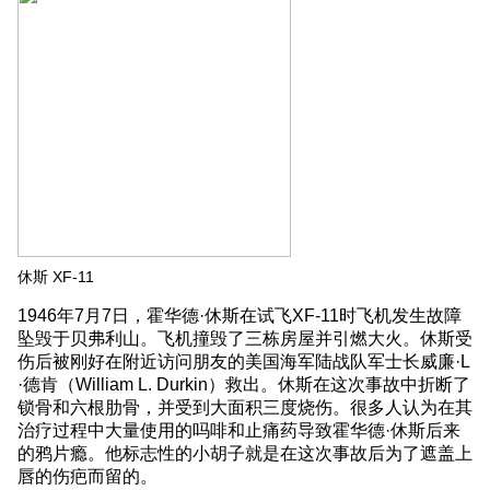
休斯 XF-11
1946年7月7日，霍华德·休斯在试飞XF-11时飞机发生故障
坠毁于贝弗利山。飞机撞毁了三栋房屋并引燃大火。休斯受
伤后被刚好在附近访问朋友的美国海军陆战队军士长威廉·L
·德肯（William L. Durkin）救出。休斯在这次事故中折断了
锁骨和六根肋骨，并受到大面积三度烧伤。很多人认为在其
治疗过程中大量使用的吗啡和止痛药导致霍华德·休斯后来
的鸦片瘾。他标志性的小胡子就是在这次事故后为了遮盖上
唇的伤疤而留的。