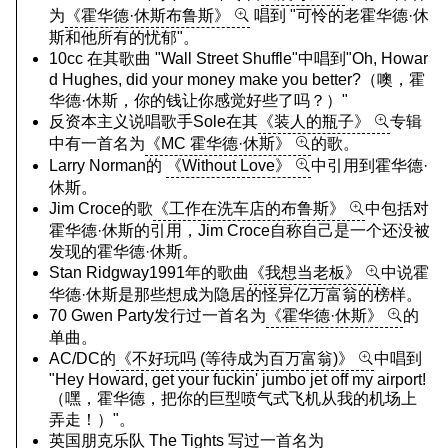
为
《霍华德·休斯布鲁斯》
唱到 "可怜的老霍华德·休
斯和他所有的忧郁"。
10cc 在其歌曲 "Wall Street Shuffle"中唱到"Oh, Howar
d Hughes, did your money make you better?（噢，霍
华德·休斯，你的钱让你感觉好些了吗？）"
反资本主义说唱歌手Sole在其
《装人的瓶子》
专辑
中有一首名为
《MC 霍华德·休斯》
的歌。
Larry Norman的
《Without Love》
中引用到霍华德·
休斯。
Jim Croce的歌
《工作在洗车店的布鲁斯》
中包括对
霍华德·休斯的引用，Jim Croce自称自己是一个还没被
发现的霍华德·休斯。
Stan Ridgway1991年的歌曲
《我想当老板》
中说霍
华德·休斯是那些想成为隐居的怪异亿万富翁的榜样。
70 Gwen Party发行过一首名为
《霍华德·休斯》
的
单曲。
AC/DC的
《不好玩吗 (等待成为百万富翁)》
中唱到
"Hey Howard, get your fuckin' jumbo jet off my airport!
（嘿，霍华德，把你的巨型喷气式飞机从我的机场上
弄走！）"。
英国朋克乐队 The Tights 写过一首名为