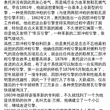
奥托并没有因此而灰心丧气，而是竭尽全力改革努勒瓦燃气
机。早在1861年，他就设想要制造一台基本上全新型的引
擎，一种使用四部冲程的引擎（与使用两部冲程的努勒瓦原
型引擎不同）。1862年2月，奥托制造出一台四部冲程引擎
工作样机。他在把这台新引擎变得实用的过程中遇到了困
难，特别是在点火装置方面的困难，不久便把它搁置一旁。
但是他又发明了“常压引擎”，一种革新的二部冲程引擎，靠
煤气做动力。
虽然二部冲程引擎创利巨多，但是奥托还是念念不忘他最初
设想的四部冲程引擎。他确信四部冲程引擎如果对燃料与空
气的混合物先压缩后点火，就会比任何改进的勒努瓦二部冲
程引擎在效率上都要高得多。1876年，奥托设计出来一个
改进的点火系统，有了这个系统就可以制造出一台实用的四
部冲程引擎。第一台这样的样机于1876年5月制造出来了，
翌年就获得了一项专利权。四部冲程引擎的功率和性能具有
明显的优越性，因此一下子就打入了市场，大获成功。仅在
随后的十年中就销售了三万多台，各种类型的勒努瓦引擎很
快就被淘汰了。
1863年他获得该项革新的专利权，不久就找到了一个为他
提供资助的伙伴，名叫尤金·兰根。他俩建立了一个小公
司，继续改进引擎。