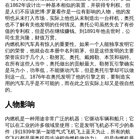
在1862年设计出一种基本相似的装置，并获得专利权。但
是人们不应该把博·罗夏看作是一位有影响的人物，他的发
明也从未打入市场，实际上他也从未制造出一台样机，奥托
也不了解有关他发明的任何情况。奥托公司虽然失去了有价
值的专利权，但是仍在继续赚钱。到1891年他去世时，公
司生意兴隆，财值万贯。
内燃机和汽车具有惊人的重要性。如果一个人能独享发明它
们的荣誉，他就会在本册中名列前茅。但是这些发明的主要
荣誉应归于几个人：勒努瓦、奥托、戴姆勒、本茨和福特。
在所有这些人当中，奥托做出的贡献最大。勒努瓦引擎确实
是马力小，功率低，不能驱动汽车，但是奥托引擎却可以做
到这一点。1876年在奥托发明了他的引擎之前，要制造实
用的汽车几乎是不可能的，而在此之后实际上却又是很自然
的。
人物影响
内燃机是一种用途非常广泛的机器：它驱动车辆和船只；它
可以在工业的许多领域里使用；它是发明飞机必不可少的条
件（到1939年第一架喷气式飞机飞上蓝天为止，所有的航
空飞行都是用奥托四步冲程内燃机做动力）。但是内燃机最