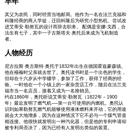
早年
其父为农民，同时经营当地邮局。他作为一名在法兰克福和
科隆经商的商人学徒，迁回科隆后为研究小型热机、尝试改
进艾蒂安·勒努瓦的设计而辞去职务。 配偶是安娜·戈西，合
法生有七子，其中一子古斯塔夫·奥托后来成为飞机制造
者。
人物经历
尼古拉斯·奥古斯特·奥托于1832年出生在德国霍兹豪森镇。
他在襁褓时父亲就去世了。奥托读书时是一个出色的学生，
但却在十六岁从中学辍学，参加了工作，获得了经商的经
验。一时他在一个小镇上的一家杂货店工作，随后在法兰克
福市当一名店员，接着又成为一名推销员。
约在1860年，奥托听说艾蒂安·勒努瓦（1822年－1900
年）最近发明了燃气机──第一台可使用的内燃机。奥托认
识到如果勒努瓦燃气机能够使用液体燃料来开动，它的用途
就会大大地增多，因为在这种情况下它不必与一个煤气管道
相连接。他很快就发明出一种汽化器，但是他的专利申请却
被专利局否决了，因为已经有人发明出类似的装置。