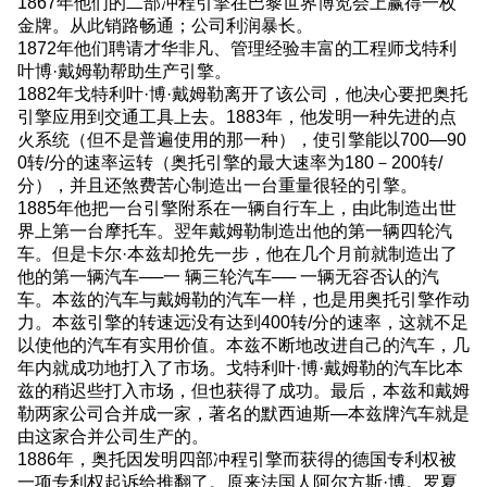
1867年他们的二部冲程引擎在巴黎世界博览会上赢得一枚
金牌。从此销路畅通；公司利润暴长。
1872年他们聘请才华非凡、管理经验丰富的工程师戈特利
叶博·戴姆勒帮助生产引擎。
1882年戈特利叶·博·戴姆勒离开了该公司，他决心要把奥托
引擎应用到交通工具上去。1883年，他发明一种先进的点
火系统（但不是普遍使用的那一种），使引擎能以700—90
0转/分的速率运转（奥托引擎的最大速率为180－200转/
分），并且还煞费苦心制造出一台重量很轻的引擎。
1885年他把一台引擎附系在一辆自行车上，由此制造出世
界上第一台摩托车。翌年戴姆勒制造出他的第一辆四轮汽
车。但是卡尔·本兹却抢先一步，他在几个月前就制造出了
他的第一辆汽车──一 辆三轮汽车── 一辆无容否认的汽
车。本兹的汽车与戴姆勒的汽车一样，也是用奥托引擎作动
力。本兹引擎的转速远没有达到400转/分的速率，这就不足
以使他的汽车有实用价值。本兹不断地改进自己的汽车，几
年内就成功地打入了市场。戈特利叶·博·戴姆勒的汽车比本
兹的稍迟些打入市场，但也获得了成功。最后，本兹和戴姆
勒两家公司合并成一家，著名的默西迪斯—本兹牌汽车就是
由这家合并公司生产的。
1886年，奥托因发明四部冲程引擎而获得的德国专利权被
一项专利权起诉给推翻了。原来法国人阿尔方斯·博。罗夏