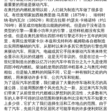
最重要的用途是驱动汽车。
在奥托的内燃机发明以前，人们就为制造汽车做了很多尝
试。有些发明家如西格弗里德·马库斯（1875年）、埃特时
纳·勒内瓦尔（1862年）和尼古拉斯·约瑟夫·卡格诺特（约1
769年）甚至成功地制造出能跑的样机。但是由于没有适当
类型的引擎──重量小功率大的引擎，这些样机都没有实用
价值。但是在奥托发明出四部冲程引擎还不到十五年的时间
里，有两位发明家卡尔·本兹和戈特利布·戴姆勒各自都制造
出实用而畅销的汽车。从那时以来许多其它类型的引擎也用
来驱动汽车。用蒸汽、电磁或其它手段来驱动汽车将来终究
会显示出无比的优越性，这是无可非议的。但是在过去一个
世纪里制造出的数以亿万计的汽车中有百分之九十九是使用
四部冲程内燃机。柴油机使用的四部冲程基本上与奥托冲程
相似，但是输入燃料的间隔不同，它是一种有独到之处的内
燃机，用来驱动许多卡车、公共汽车和轮船。
为了适应汽车的需要，我们建设了大量的停车场和无尽的高
速公路，沿途周围的整个风光也为之一新。反过来汽车为我
们带来了从前世世代代都难以梦想到的灵活性，大多数有汽
车的人举手可得的活动范围和便利条件比没有汽车不知要大
上多少倍，它扩大了我们选择生活和工作地点的范围。由于
有了汽车，先前只是市区居民才可能享有的许多便利郊区居