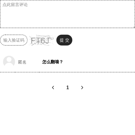
提 交
怎么翻墙？
匿名
1